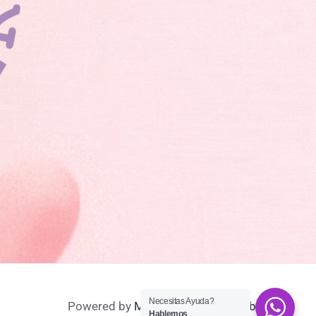
Necesitas Ayuda?
Powered by
MastecnologiaColombia
Hablemos