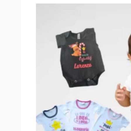
Original
price
was:
$30,000