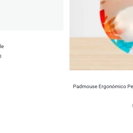
le
0
Padmouse Ergonómico Pers