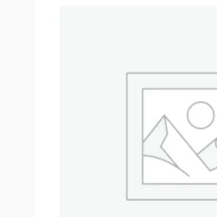
Original
price
was:
$48,000