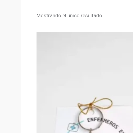
Mostrando el único resultado
Origina
C
price
p
was:
i
$8,000.
$