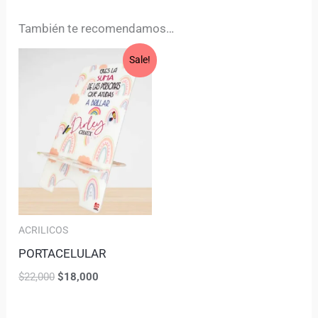
También te recomendamos…
Original
Current
Sale!
price
price
was:
is:
$22,000.
$18,000.
ACRILICOS
PORTACELULAR
$
22,000
$
18,000