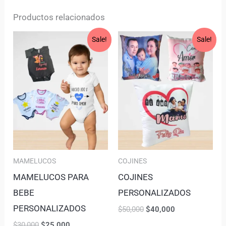
Productos relacionados
Original
Current
Original
Current
Sale!
Sale!
price
price
price
price
was:
is:
was:
is:
$30,000.
$25,000.
$50,000.
$40,000.
MAMELUCOS
COJINES
MAMELUCOS PARA
COJINES
BEBE
PERSONALIZADOS
PERSONALIZADOS
$
50,000
$
40,000
$
30,000
$
25,000