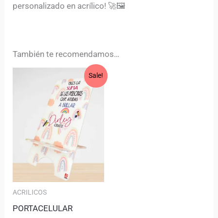
personalizado en acrílico! 🚀🖼
También te recomendamos…
Original
Current
Sale!
price
price
was:
is:
$22,000.
$18,000.
ACRILICOS
PORTACELULAR