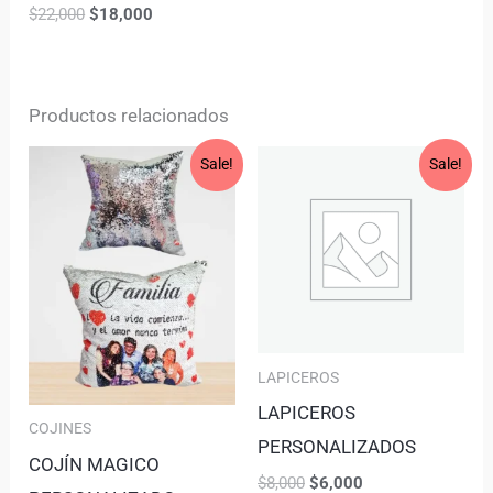
$
22,000
$
18,000
Productos relacionados
Original
Current
Original
Current
Sale!
Sale!
price
price
price
price
was:
is:
was:
is:
$65,000.
$55,000.
$8,000.
$6,000.
LAPICEROS
LAPICEROS
COJINES
PERSONALIZADOS
COJÍN MAGICO
$
8,000
$
6,000