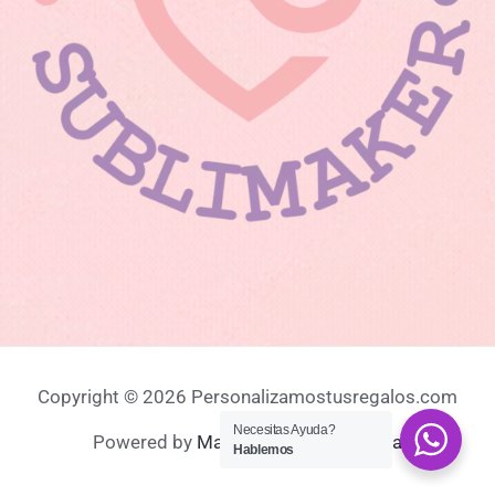
Copyright © 2026 Personalizamostusregalos.com
Necesitas Ayuda?
Powered by
MastecnologiaColombia
Hablemos