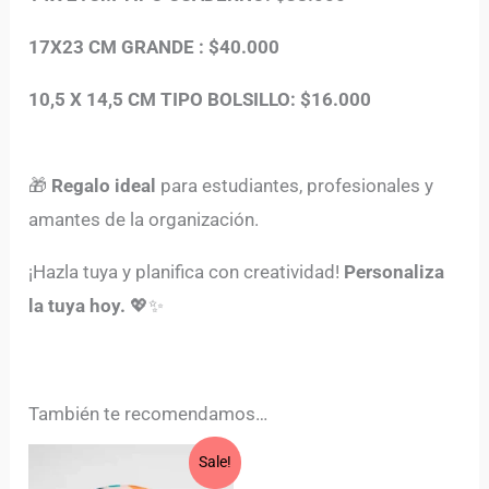
17X23 CM GRANDE : $40.000
10,5 X 14,5 CM TIPO BOLSILLO: $16.000
🎁
Regalo ideal
para estudiantes, profesionales y
amantes de la organización.
¡Hazla tuya y planifica con creatividad!
Personaliza
la tuya hoy.
💖✨
También te recomendamos…
Original
Current
Sale!
price
price