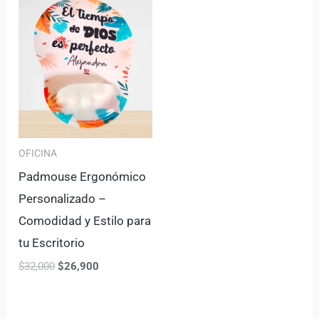
was:
is:
$32,000.
$26,900.
OFICINA
Padmouse Ergonómico
Personalizado –
Comodidad y Estilo para
tu Escritorio
$
32,000
$
26,900