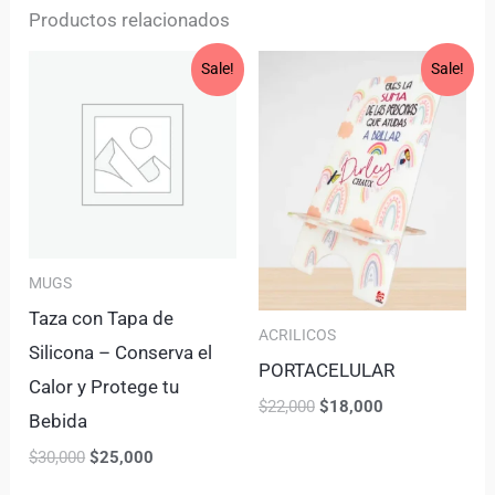
Productos relacionados
Original
Current
Original
Current
Sale!
Sale!
price
price
price
price
was:
is:
was:
is:
$30,000.
$25,000.
$22,000.
$18,000.
MUGS
Taza con Tapa de
ACRILICOS
Silicona – Conserva el
PORTACELULAR
Calor y Protege tu
$
22,000
$
18,000
Bebida
$
30,000
$
25,000