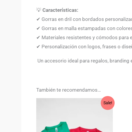
💡
Características:
✔ Gorras en dril con bordados personaliz
✔ Gorras en malla estampadas con colore
✔ Materiales resistentes y cómodos para el
✔ Personalización con logos, frases o dis
Un accesorio ideal para regalos, branding
También te recomendamos…
Original
Current
Sale!
price
price
was:
is:
$40,000.
$32,000.