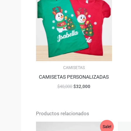
CAMISETAS
CAMISETAS PERSONALIZADAS
$
40,000
$
32,000
Productos relacionados
Original
Current
Sale!
price
price