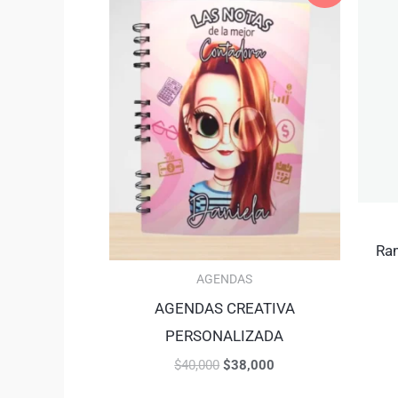
was:
is:
$40,000.
$38,000.
Ra
AGENDAS
AGENDAS CREATIVA
PERSONALIZADA
$
40,000
$
38,000