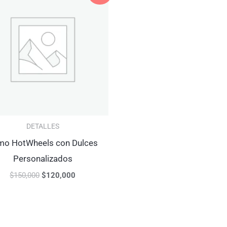
was:
is:
$150,000.
$120,000.
DETALLES
mo HotWheels con Dulces
Personalizados
$
150,000
$
120,000