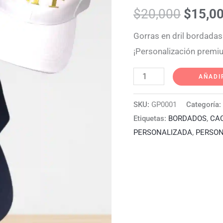
$20,00
$
20,000
$
15,0
Gorras en dril bordadas
¡Personalización premiu
AÑADI
SKU:
GP0001
Categoría:
Etiquetas:
BORDADOS
,
CA
PERSONALIZADA
,
PERSON