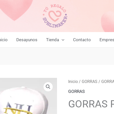
nicio
Desayunos
Tienda
Contacto
Empre
GORRAS
Inicio
/
GORRAS
/ GORR
Origin
PERSONALIZADAS
GORRAS
price
cantidad
GORRAS 
was: