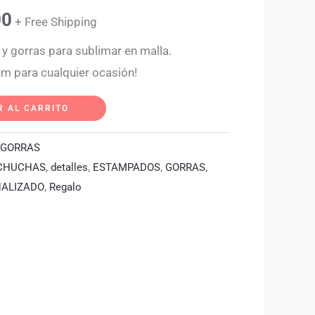
0.
$15,000.
00
+ Free Shipping
 y gorras para sublimar en malla.
m para cualquier ocasión!
R AL CARRITO
GORRAS
CHUCHAS
,
detalles
,
ESTAMPADOS
,
GORRAS
,
ALIZADO
,
Regalo